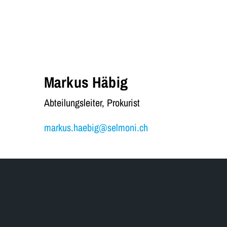
Markus Häbig
Abteilungsleiter, Prokurist
markus.haebig@selmoni.ch