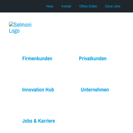
Skip
News
Kontakt
Offene Stellen
Deine Lehre
to
content
Firmenkunden
Privatkunden
Innovation Hub
Unternehmen
Jobs & Karriere