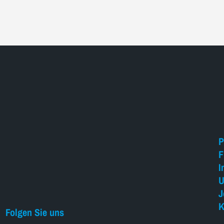
P
F
I
U
J
K
Folgen Sie uns