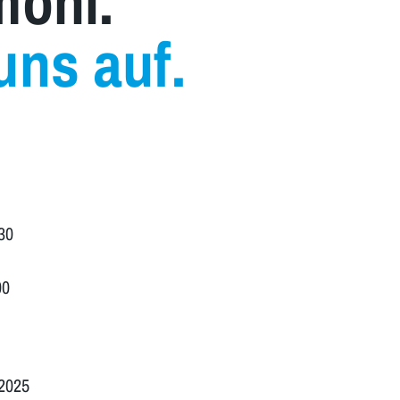
moni.
uns auf.
30
00
.2025