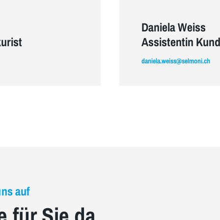
Daniela Weiss
urist
Assistentin Kun
daniela.weiss@selmoni.ch
uns auf
e für Sie da