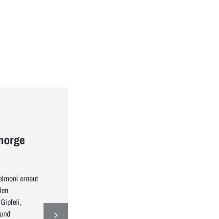
Lehrbetrieb und Lernende-News
Mitarbeiterevent 2026 –
morge
All in, gemeinsam
gewinnen
elmoni erneut
Erfahren Sie hier mehr über das Sel
den
Mitarbeiterevent im Casino-Las-Vega
Gipfeli,
Stil mit rund 300 Mitarbeitenden und
 und
dem Motto «All in – gemeinsam