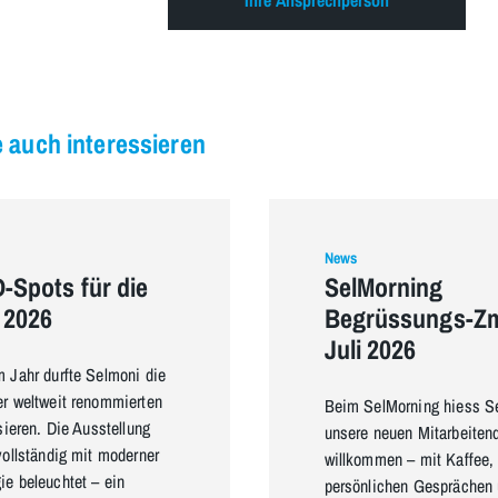
Ihre Ansprechperson
 auch interessieren
News
-Spots für die
SelMorning
 2026
Begrüssungs-Z
Juli 2026
 Jahr durfte Selmoni die
r weltweit renommierten
Beim SelMorning hiess S
sieren. Die Ausstellung
unsere neuen Mitarbeiten
vollständig mit moderner
willkommen – mit Kaffee, 
e beleuchtet – ein
persönlichen Gesprächen