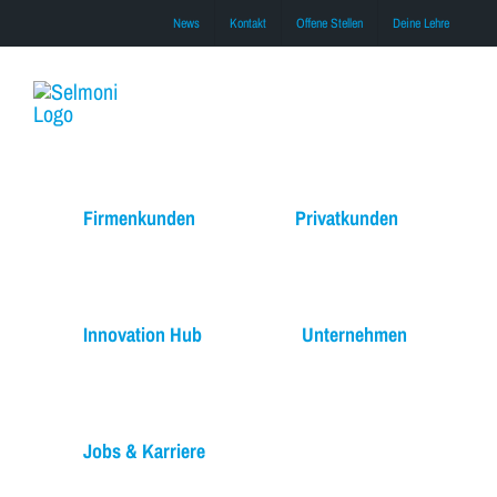
Skip
News
Kontakt
Offene Stellen
Deine Lehre
to
content
Firmenkunden
Privatkunden
Innovation Hub
Unternehmen
Jobs & Karriere