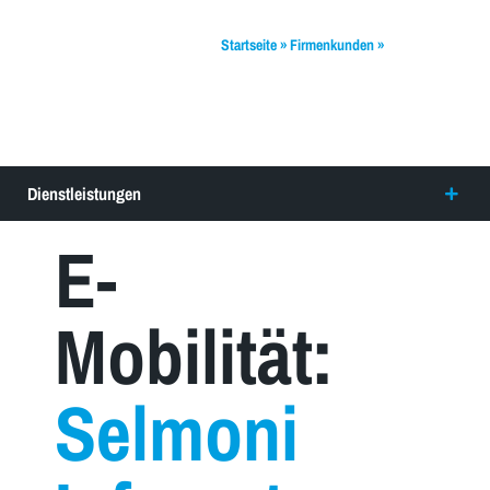
Startseite
»
Firmenkunden
»
E-Mobility
(Infranet)
Dienstleistungen
E-
Mobilität:
Selmoni