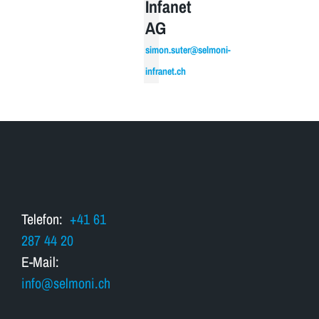
Infanet
AG
simon.suter@selmoni-
infranet.ch
Telefon:
+41 61
287 44 20
E-Mail:
info@selmoni.ch