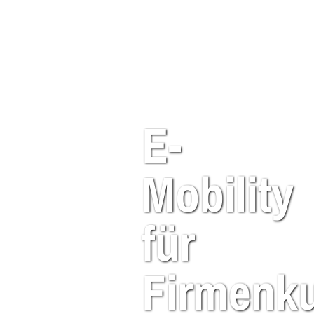
E-
Mobility
für
Firmenk