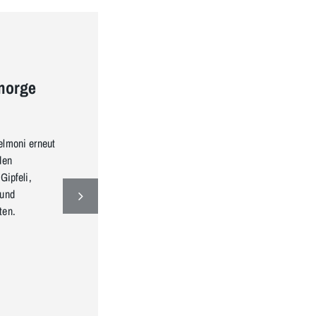
Lehrbetrieb und Lernende-News
Mitarbeiterevent 2026 –
morge
All in, gemeinsam
gewinnen
elmoni erneut
Erfahren Sie hier mehr über das Sel
den
Mitarbeiterevent im Casino-Las-Vega
Gipfeli,
Stil mit rund 300 Mitarbeitenden und
 und
dem Motto «All in – gemeinsam
ten.
gewinnen».