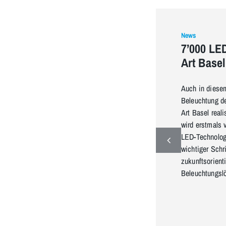
News
7’000 LED
Art Basel
Auch in diesem
Beleuchtung de
Art Basel reali
wird erstmals 
LED-Technologi
wichtiger Schri
zukunftsorient
Beleuchtungsl