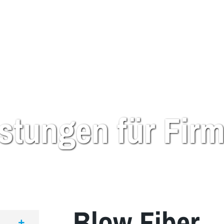
istungen für Fi
tionen (UKV & LWL)
Blow Fiber