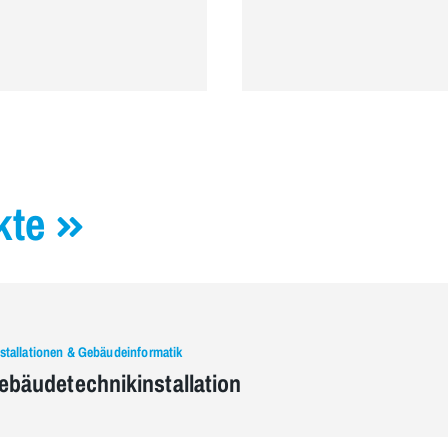
kte
tallationen & Gebäudeinformatik
bäudetechnikinstallation