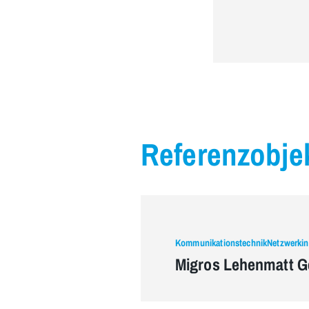
Referenzobje
KommunikationstechnikNetzwerkins
Migros Lehenmatt Ge