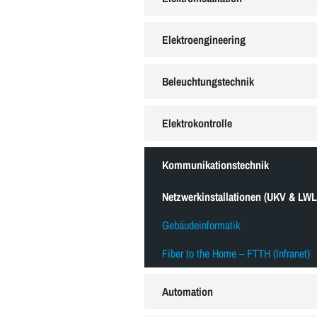
Elektroengineering
Beleuchtungstechnik
Elektrokontrolle
Kommunikationstechnik
Netzwerkinstallationen (UKV & LWL
Gebäudeinformatik
Fiber to the Home – FTTH (Infranet)
Automation